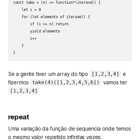
const take = (n) => function*(iteravel) {

    let i = 0

    for (let elemento of iteravel) {

        if (i >= n) return

        yield elemento

        i++

    }

}
Se a gente tiver um array do tipo
e
[1,2,3,4]
fizermos
vamos ter
take(4)([1,2,3,4,5,6])
[1,2,3,4]
repeat
Uma variação da função de sequencia onde temos
o mesmo valor repetido infinitas vezes: