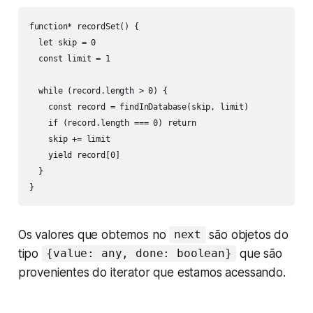
function* recordSet() {

  let skip = 0

  const limit = 1

  while (record.length > 0) {

    const record = findInDatabase(skip, limit)

    if (record.length === 0) return

    skip += limit

    yield record[0]

  }

}
Os valores que obtemos no
são objetos do
next
tipo
que são
{value: any, done: boolean}
provenientes do iterator que estamos acessando.