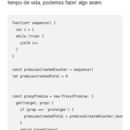
tempo de vida, podemos fazer algo assim:
function* sequence() {

  var i = 1

  while (true) {

    yield i++

  }

}

const promisesCreatedCounter = sequence()

let promisesCreatedTotal = 0

const proxyPromise = new Proxy(Promise, {

  get(target, prop) {

    if (prop === 'prototype') {

      promisesCreatedTotal = promisesCreatedCounter.next().v
    }

    return target[prop]
