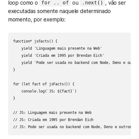
loop como o
ou
, vão ser
for .. of
.next()
executadas somente naquele determinado
momento, por exemplo:
function* jsFacts() {

    yield 'Linguagem mais presente na Web'

    yield 'Criada em 1995 por Brendan Eich'

    yield 'Pode ser usada no backend com Node, Deno e outros
}

for (let fact of jsFacts()) {

    console.log(`JS: ${fact}`)

}

// JS: Linguagem mais presente na Web

// JS: Criada em 1995 por Brendan Eich

// JS: Pode ser usada no backend com Node, Deno e outros