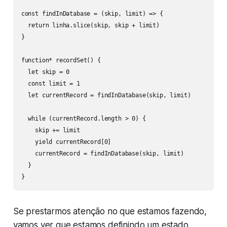
const findInDatabase = (skip, limit) => {

  return linha.slice(skip, skip + limit)

}

function* recordSet() {

  let skip = 0

  const limit = 1

  let currentRecord = findInDatabase(skip, limit)

  while (currentRecord.length > 0) {

    skip += limit

    yield currentRecord[0]

    currentRecord = findInDatabase(skip, limit)

  }

}
Se prestarmos atenção no que estamos fazendo,
vamos ver que estamos definindo um estado