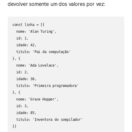
devolver somente um dos valores por vez:
const linha = [{

  nome: 'Alan Turing', 

  id: 1,

  idade: 42,

  titulo: 'Pai da computação'

}, {

  nome: 'Ada Lovelace',

  id: 2,

  idade: 36,

  titulo: 'Primeira programadora'

}, {

  nome: 'Grace Hopper',

  id: 3,

  idade: 85,

  titulo: 'Inventora do compilador'

}]
