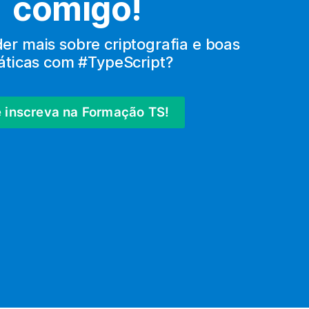
comigo!
r mais sobre criptografia e boas 
áticas com #TypeScript?
 inscreva na Formação TS!