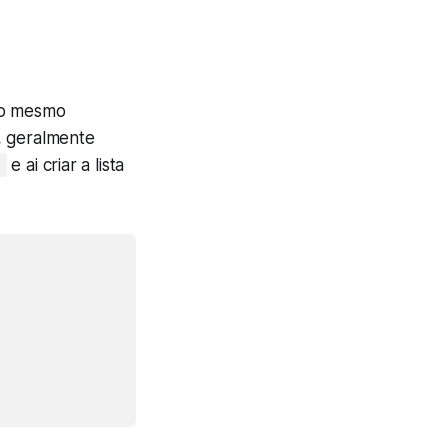
do mesmo
, geralmente
e ai criar a lista
t