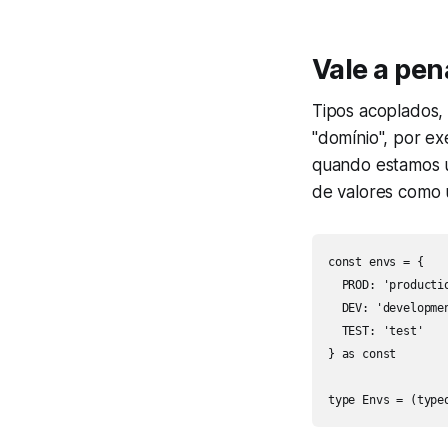
Vale a pen
Tipos acoplados,
"domínio", por e
quando estamos 
de valores como 
const envs = {

  PROD: 'productio
  DEV: 'developmen
  TEST: 'test'

} as const

type Envs = (type