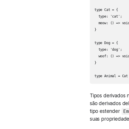
type Cat = {

  type: 'cat';

  meow: () => void
}

type Dog = {

  type: 'dog';

  woof: () => void
}

type Animal = Cat
Tipos derivados n
são derivados de
tipo estender
Em
suas propriedade