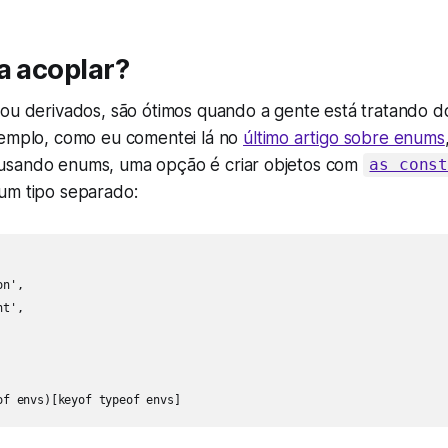
a acoplar?
 ou derivados, são ótimos quando a gente está tratando 
xemplo, como eu comentei lá no
último artigo sobre enums
usando enums, uma opção é criar objetos com
as cons
um tipo separado:
n', 

t',

of envs)[keyof typeof envs]