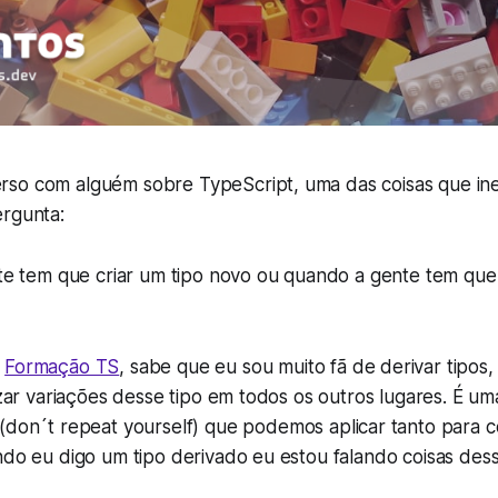
so com alguém sobre TypeScript, uma das coisas que in
ergunta:
e tem que criar um tipo novo ou quando a gente tem que d
a
Formação TS
, sabe que eu sou muito fã de derivar tipos
lizar variações desse tipo em todos os outros lugares. É u
(
don´t repeat yourself
) que podemos aplicar tanto para 
ndo eu digo um tipo derivado eu estou falando coisas dess