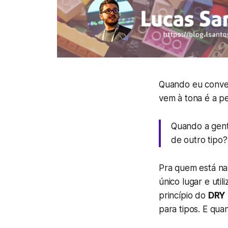
Quando eu conver
vem à tona é a p
Quando a gent
de outro tipo?
Pra quem está n
único lugar e uti
princípio do
DRY
para tipos. E qua