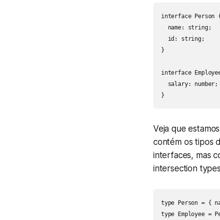
interface Person {
  name: string;

  id: string;

}

interface Employee
  salary: number;

}
Veja que estamos
contém os tipos d
interfaces, mas 
intersection types
type Person = { n
type Employee = P