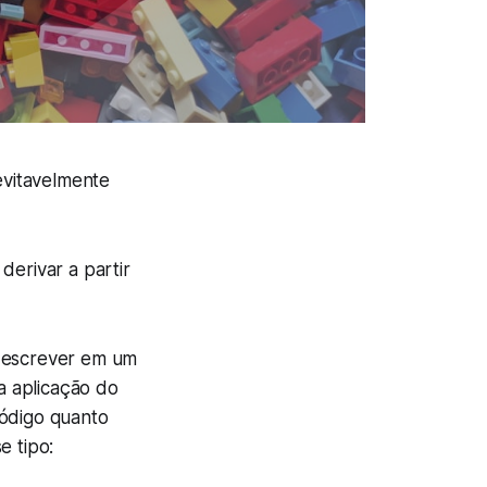
evitavelmente
erivar a partir
, escrever em um
ma aplicação do
código quanto
e tipo: