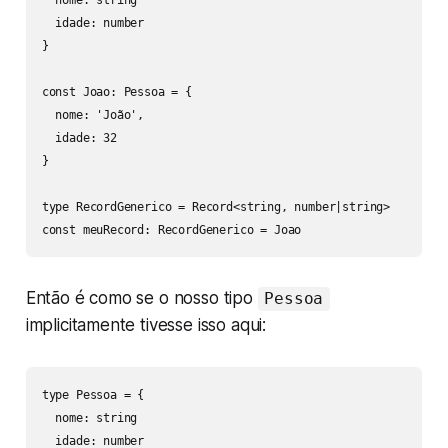
  nome: string

  idade: number

}

const Joao: Pessoa = {

  nome: 'João',

  idade: 32

}

type RecordGenerico = Record<string, number|string>

const meuRecord: RecordGenerico = Joao
Então é como se o nosso tipo
Pessoa
implicitamente tivesse isso aqui:
type Pessoa = {

  nome: string

  idade: number
