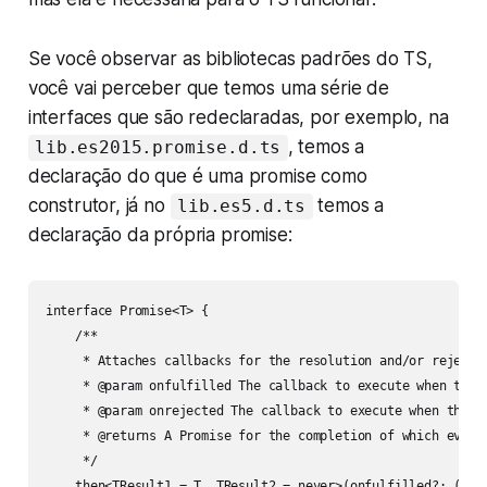
Se você observar as bibliotecas padrões do TS,
você vai perceber que temos uma série de
interfaces que são redeclaradas, por exemplo, na
, temos a
lib.es2015.promise.d.ts
declaração do que é uma promise como
construtor, já no
temos a
lib.es5.d.ts
declaração da própria promise:
interface Promise<T> {

    /**

     * Attaches callbacks for the resolution and/or rejectio
     * @param onfulfilled The callback to execute when the P
     * @param onrejected The callback to execute when the Pr
     * @returns A Promise for the completion of which ever c
     */

    then<TResult1 = T, TResult2 = never>(onfulfilled?: ((va