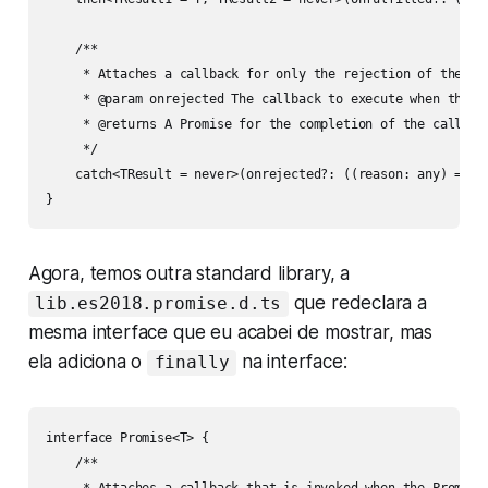
    /**

     * Attaches a callback for only the rejection of the Pro
     * @param onrejected The callback to execute when the Pr
     * @returns A Promise for the completion of the callback
     */

    catch<TResult = never>(onrejected?: ((reason: any) => T
}
Agora, temos outra standard library, a
que redeclara a
lib.es2018.promise.d.ts
mesma interface que eu acabei de mostrar, mas
ela adiciona o
na interface:
finally
interface Promise<T> {

    /**
