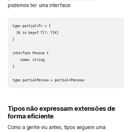
podemos ter uma interface:
type partial<T> = {

  [K in keyof T]?: T[K]

}

interface Pessoa {

    nome: string

}

type partialPessoa = partial<Pessoa>
Tipos não expressam extensões de
forma eficiente
Como a gente viu antes, tipos seguem uma