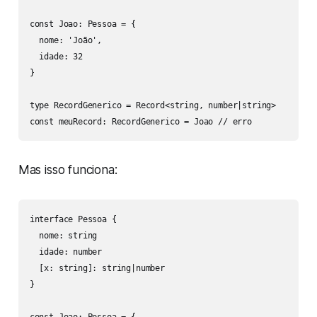
const Joao: Pessoa = {

  nome: 'João',

  idade: 32

}

type RecordGenerico = Record<string, number|string>

const meuRecord: RecordGenerico = Joao // erro
Mas isso funciona:
interface Pessoa {

  nome: string

  idade: number

  [x: string]: string|number

}
