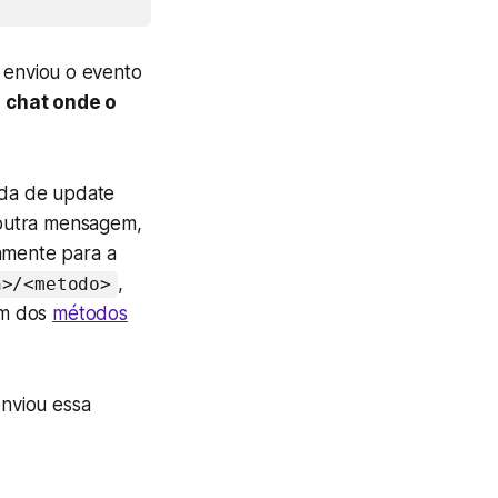
e enviou o evento
 chat onde o
ada de update
 outra mensagem,
tamente para a
,
n>/<metodo>
um dos
métodos
nviou essa