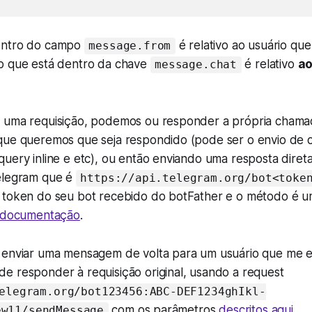
entro do campo
é relativo ao usuário qu
message.from
o que está dentro da chave
é relativo
ao
message.chat
 uma requisição, podemos ou responder a própria cham
que queremos que seja respondido (pode ser o envio de
query inline e etc), ou então enviando uma resposta dire
elegram que é
https://api.telegram.org/bot<toke
 token do seu bot recebido do botFather e o método é 
a documentação
.
 enviar uma mensagem de volta para um usuário que me e
e responder à requisição original, usando a request
elegram.org/bot123456:ABC-DEF1234ghIkl-
com os parâmetros
descritos aqui
.
ew11/sendMessage