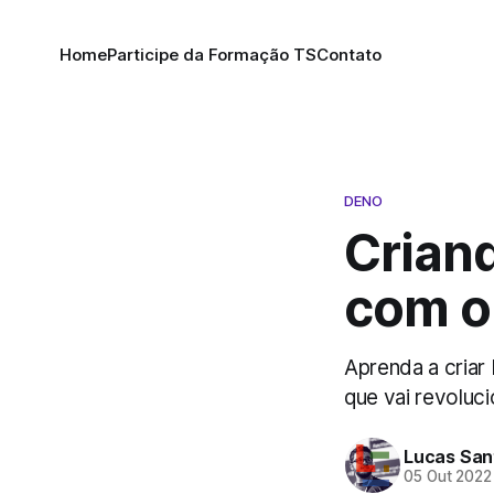
Home
Participe da Formação TS
Contato
DENO
Crian
com 
Aprenda a criar
que vai revoluc
Lucas San
05 Out 2022