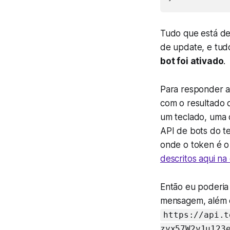
Tudo que está d
de update, e tud
bot foi ativado
.
Para responder a
com o resultado 
um teclado, uma 
API de bots do t
onde o token é o
descritos aqui n
Então eu poderia
mensagem, além d
https://api.t
zyx57W2v1u123