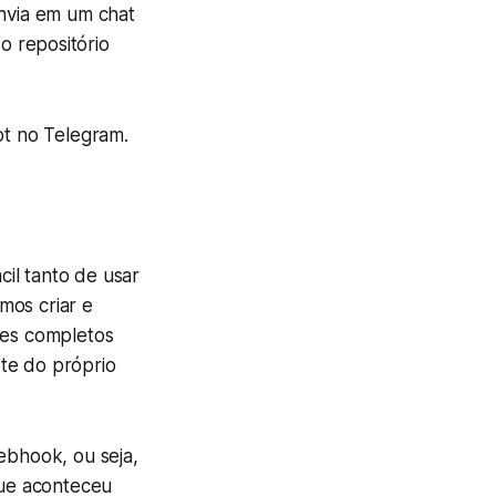
envia em um chat
 repositório
t no Telegram.
il tanto de usar
mos criar e
tes completos
te do próprio
ebhook
, ou seja,
ue aconteceu