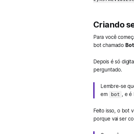
Criando se
Para você começa
bot chamado
Bot
Depois é só digit
perguntado.
Lembre-se que
em
, e é
bot
Feito isso, o bot
porque vai ser c