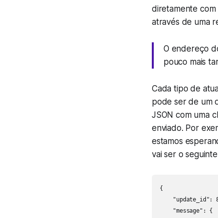
diretamente com o
através de uma r
O endereço do
pouco mais ta
Cada tipo de atu
pode ser de um 
JSON com uma c
enviado. Por ex
estamos esperan
vai ser o seguinte
{

    "update_id": 8
    "message": {
