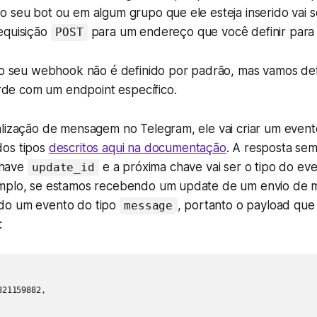
 seu bot ou em algum grupo que ele esteja inserido vai s
equisição
para um endereço que você definir para 
POST
 seu webhook não é definido por padrão, mas vamos defi
rde com um endpoint específico.
alização de mensagem no Telegram, ele vai criar um event
dos tipos
descritos aqui na documentação
. A resposta sem
have
e a próxima chave vai ser o tipo do eve
update_id
emplo, se estamos recebendo um update de um envio de 
do um evento do tipo
, portanto o payload qu
message
:
21159882,
