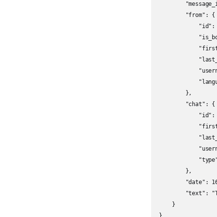
        "message_i
        "from": {

            "id": 
            "is_bo
            "first
            "last_
            "usern
            "langu
        },

        "chat": {

            "id": 
            "first
            "last_
            "usern
            "type"
        },

        "date": 16
        "text": "T
    }
