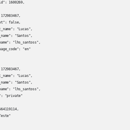
d": 1600269,

172983467,

t": false,

_name": "Lucas",

name": "Santos",

ame": "lhs_santoss",

age_code": "en"

172983467,

_name": "Lucas",

name": "Santos",

ame": "lhs_santoss",

: "private"

64119114,

este"
