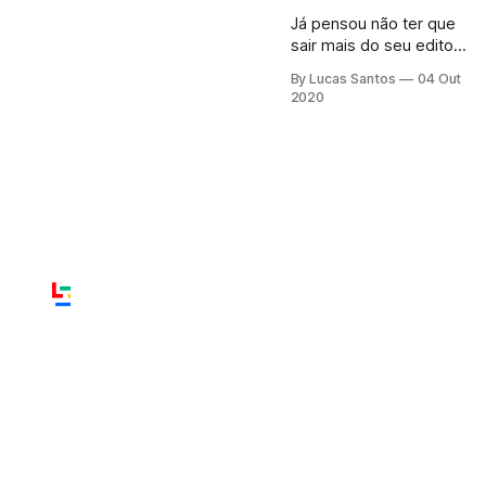
Já pensou não ter que
sair mais do seu editor
favorito para poder
By Lucas Santos
04 Out
desenvolver aplicações
2020
nativas para o
Kubernetes? E se eu te
dissesse que isso é
possível, e muito fácil?