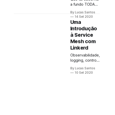
a fundo TODAS
as chamadas do
By Lucas Santos
seu sistema e
14 Set 2020
conseguir
Uma
entender
Introdução
quando tudo
à Service
aconteceu?
Vamos instalar o
Mesh com
Jaeger e ter
Linkerd
todo esse
Observabilidade,
poder!
logging, controle
de tráfego. Tudo
By Lucas Santos
o que você
10 Set 2020
sempre sonhou
para
microsserviços
de forma
simples e rápida
com Linkerd