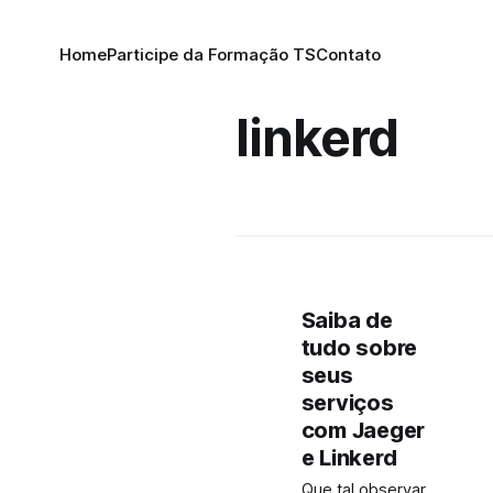
Home
Participe da Formação TS
Contato
linkerd
Saiba de
tudo sobre
seus
serviços
com Jaeger
e Linkerd
Que tal observar