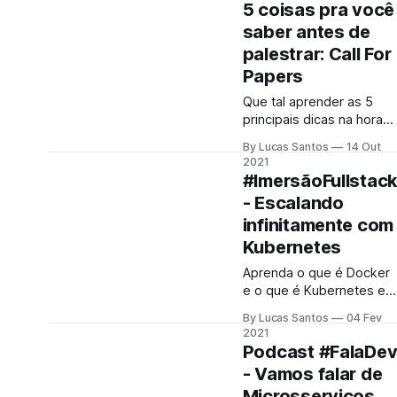
aprendi depois de 150
5 coisas pra você
palestras em eventos
saber antes de
online e presenciais!
palestrar: Call For
Papers
Que tal aprender as 5
principais dicas na hora
de palestrar em eventos
By Lucas Santos
14 Out
de tecnologia?
2021
#ImersãoFullstac
- Escalando
infinitamente com
Kubernetes
Aprenda o que é Docker
e o que é Kubernetes em
uma palestra simples e
By Lucas Santos
04 Fev
rápida!
2021
Podcast #FalaDe
- Vamos falar de
Microsserviços