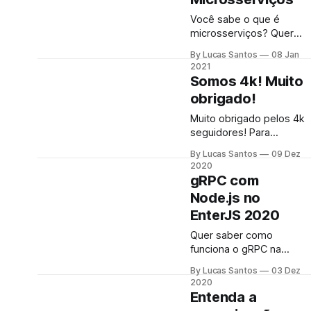
Você sabe o que é
microsserviços? Quer
participar de uma
By Lucas Santos
08 Jan
discussão super
2021
interessante sobre as
Somos 4k! Muito
melhores práticas e
obrigado!
como nós trabalhamos
com eles? Então vem
Muito obrigado pelos 4k
para o #FalaDev
seguidores! Para
comemorar este marco,
By Lucas Santos
09 Dez
vou realizar alguns
2020
sorteios super legais!
gRPC com
Node.js no
EnterJS 2020
Quer saber como
funciona o gRPC na
prática com Node.js?
By Lucas Santos
03 Dez
Nesta talk vou apresenta
2020
todo o conceito de gRPC
Entenda a
e vamos ver como isso