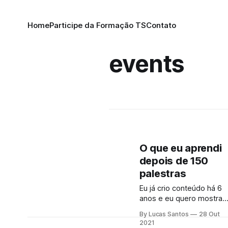
Home
Participe da Formação TS
Contato
events
O que eu aprendi
depois de 150
palestras
Eu já crio conteúdo há 6
anos e eu quero mostrar
pra você meus erros e
By Lucas Santos
28 Out
acertos e tudo que
2021