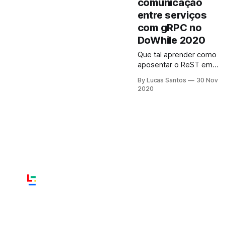
comunicação
tudo funciona!
entre serviços
com gRPC no
DoWhile 2020
Que tal aprender como
aposentar o ReST em
suas comunicações entr
By Lucas Santos
30 Nov
serviços através do
2020
gRPC? Vem comigo
neste workshop
GRATUITO para
aprender!