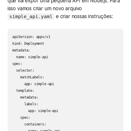
que vai expor uma pequena API em Node.js. Para
isso vamos criar um novo arquivo
e criar nossas instruções:
simple_api.yaml
apiVersion: apps/v1

kind: Deployment

metadata:

  name: simple-api

spec:

  selector:

    matchLabels:

      app: simple-api

  template:

    metadata:

      labels:

        app: simple-api

    spec:

      containers:
