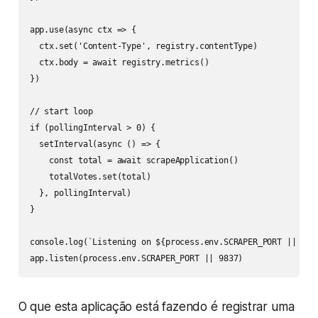
app.use(async ctx => {

  ctx.set('Content-Type', registry.contentType)

  ctx.body = await registry.metrics()

})

// start loop

if (pollingInterval > 0) {

  setInterval(async () => {

    const total = await scrapeApplication()

    totalVotes.set(total)

  }, pollingInterval)

}

console.log(`Listening on ${process.env.SCRAPER_PORT || 9837
app.listen(process.env.SCRAPER_PORT || 9837)
O que esta aplicação está fazendo é registrar uma