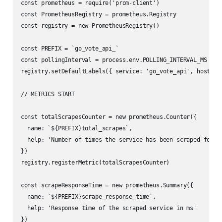
const prometheus = require('prom-client')

const PrometheusRegistry = prometheus.Registry

const registry = new PrometheusRegistry()

const PREFIX = `go_vote_api_`

const pollingInterval = process.env.POLLING_INTERVAL_MS || 5
registry.setDefaultLabels({ service: 'go_vote_api', hostnam
// METRICS START

const totalScrapesCounter = new prometheus.Counter({

  name: `${PREFIX}total_scrapes`,

  help: 'Number of times the service has been scraped for me
})

registry.registerMetric(totalScrapesCounter)

const scrapeResponseTime = new prometheus.Summary({

  name: `${PREFIX}scrape_response_time`,

  help: 'Response time of the scraped service in ms'

})
