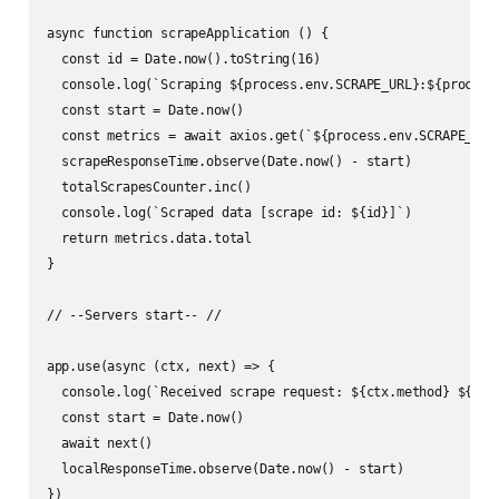
async function scrapeApplication () {

  const id = Date.now().toString(16)

  console.log(`Scraping ${process.env.SCRAPE_URL}:${process
  const start = Date.now()

  const metrics = await axios.get(`${process.env.SCRAPE_URL
  scrapeResponseTime.observe(Date.now() - start)

  totalScrapesCounter.inc()

  console.log(`Scraped data [scrape id: ${id}]`)

  return metrics.data.total

}

// --Servers start-- //

app.use(async (ctx, next) => {

  console.log(`Received scrape request: ${ctx.method} ${ctx.
  const start = Date.now()

  await next()

  localResponseTime.observe(Date.now() - start)

})
