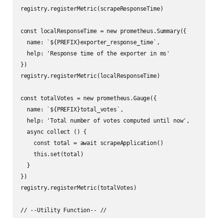
registry.registerMetric(scrapeResponseTime)

const localResponseTime = new prometheus.Summary({

  name: `${PREFIX}exporter_response_time`,

  help: 'Response time of the exporter in ms'

})

registry.registerMetric(localResponseTime)

const totalVotes = new prometheus.Gauge({

  name: `${PREFIX}total_votes`,

  help: 'Total number of votes computed until now',

  async collect () {

    const total = await scrapeApplication()

    this.set(total)

  }

})

registry.registerMetric(totalVotes)

// --Utility Function-- //
