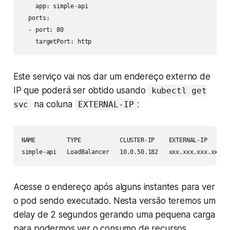
    app: simple-api

  ports:

  - port: 80

    targetPort: http
Este serviço vai nos dar um endereço externo de
IP que poderá ser obtido usando
kubectl get
na coluna
:
svc
EXTERNAL-IP
NAME         TYPE           CLUSTER-IP    EXTERNAL-IP     PO
simple-api   LoadBalancer   10.0.50.182   xxx.xxx.xxx.xxx  
Acesse o endereço após alguns instantes para ver
o pod sendo executado. Nesta versão teremos um
delay de 2 segundos gerando uma pequena carga
para podermos ver o consumo de recursos.