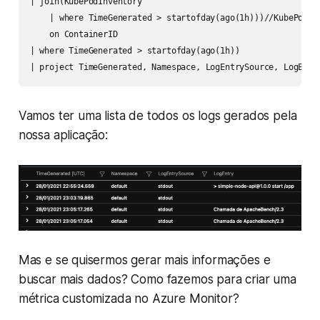
| join(KubePodInventory

    | where TimeGenerated > startofday(ago(1h)))//KubePodInv
    on ContainerID

| where TimeGenerated > startofday(ago(1h))

| project TimeGenerated, Namespace, LogEntrySource, LogEntr
Vamos ter uma lista de todos os logs gerados pela
nossa aplicação:
Mas e se quisermos gerar mais informações e
buscar mais dados? Como fazemos para criar uma
métrica customizada no Azure Monitor?