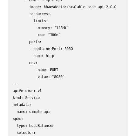
      - name: simple-api

        image: khaosdoctor/scalable-node-api:2.0.0

        resources:

          limits:

            memory: "128Mi"

            cpu: "100m"

        ports:

        - containerPort: 8080

          name: http

        env:

          - name: PORT

            value: "8080"

---

apiVersion: v1

kind: Service

metadata:

  name: simple-api

spec:

  type: LoadBalancer

  selector:
