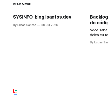
READ MORE
SYSINFO-blog.lsantos.dev
Backlog 
do códi
By Lucas Santos
30 Jul 2026
Você sabe
deixa eu t
provavelme
By Lucas Sa
preocupad