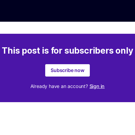
This post is for subscribers only
Subscribe now
Already have an account?
Sign in