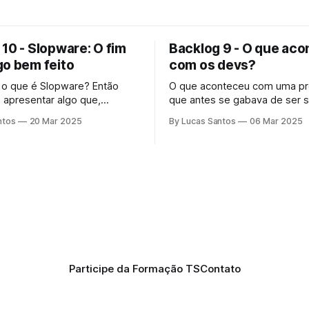
10 - Slopware: O fim
Backlog 9 - O que ac
go bem feito
com os devs?
 o que é Slopware? Então
O que aconteceu com uma pr
e apresentar algo que,
que antes se gabava de ser 
nte, vai te deixar bastante
inteligente e focada no que f
ntos
20 Mar 2025
By Lucas Santos
06 Mar 2025
o.
que os devs pararam de se i
com seu trabalho?
Participe da Formação TS
Contato