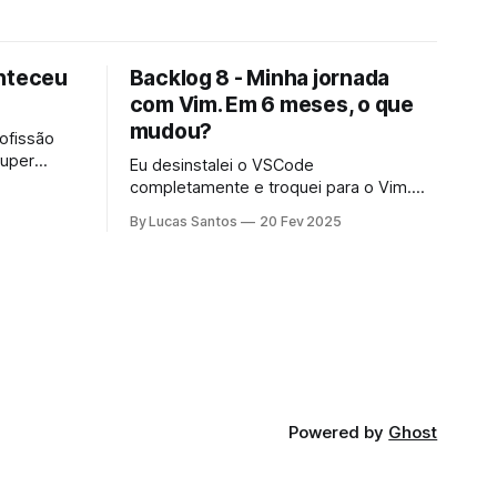
onteceu
Backlog 8 - Minha jornada
com Vim. Em 6 meses, o que
mudou?
ofissão
super
Eu desinstalei o VSCode
az? Será
completamente e troquei para o Vim.
mportar
Em 6 meses de uso, será que essa foi
By Lucas Santos
20 Fev 2025
uma boa ideia?
Powered by
Ghost