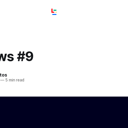
ews #9
tos
—
5 min read