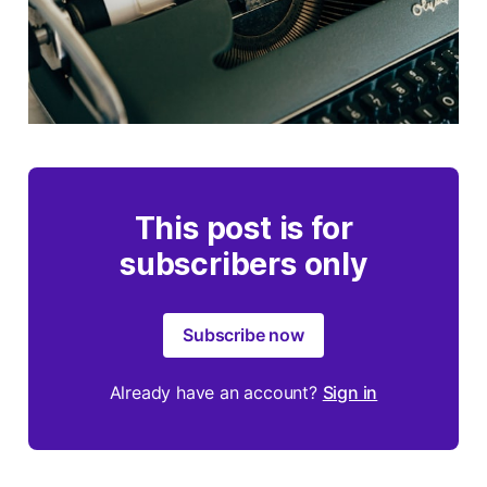
This post is for
subscribers only
Subscribe now
Already have an account?
Sign in