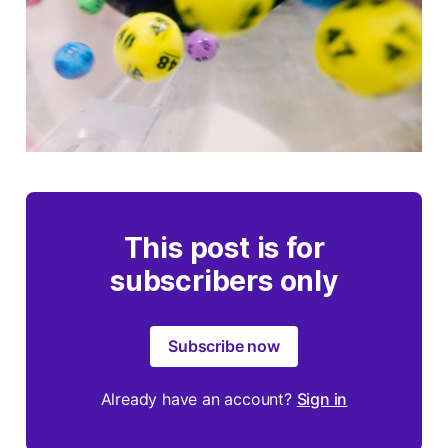
This post is for
subscribers only
Subscribe now
Already have an account?
Sign in